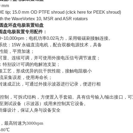
.0 mm
E tip; 15.0 mm OD PTFE shroud (click here for PEEK shroud)
th the WaveVortex 10, MSR and ASR rotators
旋转圆盘环盘电极装置铂盘
旋转圆盘电极装置专用配件：
50~10,000rpm
0.02
；电机功率
马力，采用银碳刷接触连接。
15W
系统：
永磁直流电机，配合双极电源技术，具备
性能，平滑加速；
可显、连续可调，并可使用外接电压信号调节速度；
：特别设计可调的电解池支架；
银工艺，形成优异的抗干扰性能，接触电阻极小
流采集误差，使用寿命长；
转速成正比，可通过外接示波器进行记录，便进行相
/
控制，可拆式结构，方便置入手套箱。具有信号输入
输出接口，可
至测试设备（示波器）或用来控制其它设备。
防爆设计，保证人身与设备安全
，最高转速为
3000rpm
-80
℃