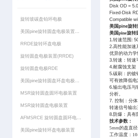
Disk OD = 5
Fixed-Disk RD
旋转玻碳盘铂环电极
Compatible wi
美国pine
美国pine旋转圆盘电极装置旋转杆
美国pine
1.
: 
转速范围
RRDE旋转环盘电极
2.
高性能加速
优异的动力学
旋转圆盘电极装置(RRDE)
3.
转速：转速
4.
耐腐蚀支架
旋转圆盘电极RDE
5.
碳刷：的镀
美国pine旋转圆盘环盘电极装置中国区总代理
可有效降低电
6.
输出电压与
MSR旋转圆盘圆环电极装置
分析。
7.
控制：分体
MSR旋转圆盘电极装置
转速信号输出
8.
防爆：具有
AFMSRCE 旋转圆盘圆环电极装置
技术参数：
5mm
的盘直径
美国pine旋转环盘电极装置
工作温度：
10