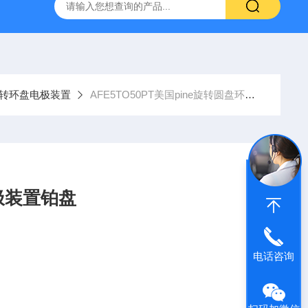
装置（中国代理）
MSR-RRDE旋转圆盘电极装置(RRDE)
M
e旋转环盘电极装置
AFE5TO50PT美国pine旋转圆盘环盘电极装置铂盘
极装置铂盘
电话咨询
(click here for PEEK shroud)