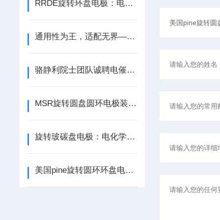
RRDE旋转环盘电极：电化学研究的探针
通用性为王，适配无界——昱丞机电旋转圆盘电极装置指领行业选型新方向
骆静利院士团队诚聘电催化方向研究员/副研究员/博士后/研究助理
MSR旋转圆盘圆环电极装置：电化学研究的得力助手
旋转玻碳盘电极：电化学研究的关键工具
美国pine旋转圆环环盘电极装置参比电极使用建议