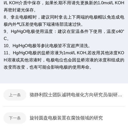
l/L KOH介质中保存，如果长期不用请先更换新的1.0mol/L KOH
再密封避光保存。
8、拿去电极帽时，建议同时拿去上下两端的电极帽以免造成电
极内外气压差使电极下端液络部流速过快。
9、
Hg/HgO
电极使用温度：建议在室温条件下使用，温度≤40°
C。
10、
Hg/HgO
电极等参比电极皆不宜超声清洗。
11、
Hg/HgO
电极的盐桥溶液为1mol/L KOH,若改用其他浓度KO
H溶液或其他溶液时，电极电位也会因盐桥溶液的浓度和组成的
改变而改变，也有可能会影响电极的使用寿命。
骆静利院士团队诚聘电催化方向研究员/副研究员/博士后/研究助理
上一条
旋转圆盘电极装置在腐蚀领域的研究
下一条