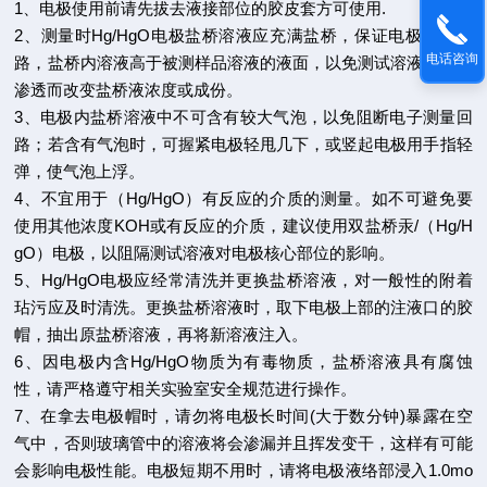
1、
电极使用前请先拔去液接部位的胶皮套方可使用.
2、测量时Hg/HgO电极盐桥溶液应充满盐桥，保证电极形成回
电话咨询
路，盐桥内溶液高于被测样品溶液的液面，以免测试溶液反方向
渗透而改变盐桥液浓度或成份。
3、电极内盐桥溶液中不可含有较大气泡，以免阻断电子测量回
路；若含有气泡时，可握紧电极轻甩几下，或竖起电极用手指轻
弹，使气泡上浮。
4、不宜用于（Hg/HgO）有反应的介质的测量。如不可避免要
使用其他浓度KOH或有反应的介质，建议使用双盐桥汞/（Hg/H
gO）电极，以阻隔测试溶液对电极核心部位的影响。
5、
Hg/HgO
电极应经常清洗并更换盐桥溶液，对一般性的附着
玷污应及时清洗。更换盐桥溶液时，取下电极上部的注液口的胶
帽，抽出原盐桥溶液，再将新溶液注入。
6、因电极内含
Hg/HgO
物质为有毒物质，盐桥溶液具有腐蚀
性，请严格遵守相关实验室安全规范进行操作。
7、在拿去电极帽时，请勿将电极长时间(大于数分钟)暴露在空
气中，否则玻璃管中的溶液将会渗漏并且挥发变干，这样有可能
会影响电极性能。电极短期不用时，请将电极液络部浸入1.0mo