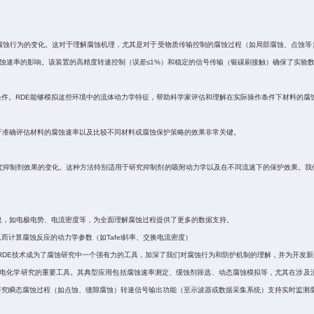
腐蚀行为的变化。这对于理解腐蚀机理，尤其是对于受物质传输控制的腐蚀过程（如局部腐蚀、点蚀等
蚀速率的影响。该装置的高精度转速控制（误差≤
1%
）和稳定的信号传输（银碳刷接触）确保了实验
条件。
RDE
能够模拟这些环境中的流体动力学特征，帮助科学家评估和理解在实际操作条件下材料的腐
于准确评估材料的腐蚀速率以及比较不同材料或腐蚀保护策略的效果非常关键。
究抑制剂效果的变化。这种方法特别适用于研究抑制剂的吸附动力学以及在不同流速下的保护效果。我
息，如电极电势、电流密度等，为全面理解腐蚀过程提供了更多的数据支持。
从而计算腐蚀反应的动力学参数（如
Tafel
斜率、交换电流密度）
RDE
技术成为了腐蚀研究中一个强有力的工具，加深了我们对腐蚀行为和防护机制的理解，并为开发新
腐蚀电化学研究的重要工具。其典型应用包括腐蚀速率测定、缓蚀剂筛选、动态腐蚀模拟等，尤其在涉及
研究瞬态腐蚀过程（如点蚀、缝隙腐蚀）转速信号输出功能（至示波器或数据采集系统）支持实时监测