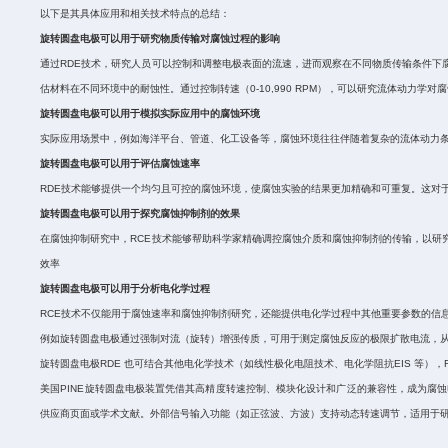
以下是其具体应用和相关技术特点的总结：
旋转圆盘电极可以用于研究物质传输对腐蚀过程的影响
通过
RDE
技术，研究人员可以控制和调整电极表面的流速，进而观察在不同物质传输条件下
估材料在不同环境中的耐蚀性。通过控制转速（
0-10,990 RPM
），可以研究流体动力学对腐
旋转圆盘电极可以用于模拟实际应用中的腐蚀环境
实际应用场景中，例如海洋平台、管道、化工设备等，腐蚀环境往往伴随着复杂的流体动力
旋转圆盘电极可以用于评估腐蚀速率
RDE
技术能够提供一个均匀且可控的腐蚀环境，使腐蚀实验的结果更加精确和可重复。这对
旋转圆盘电极可以用于探究腐蚀抑制剂的效果
在腐蚀抑制研究中，
RCE
技术能够帮助科学家精确调控腐蚀介质和腐蚀抑制剂的传输，以研
效率
旋转圆盘电极可以用于分析电化学过程
RCE
技术不仅能用于腐蚀速率和腐蚀抑制剂研究，还能提供电化学过程中其他重要参数的信
例如旋转圆盘电极通过强制对流（旋转）增强传质，可用于测定腐蚀反应的极限扩散电流，
旋转圆盘电极
RDE
也可结合其他电化学技术（如线性极化电阻技术、电化学阻抗EIS
等），
美国PINE旋转圆盘电极装置凭借其高精度转速控制、模块化设计和广泛的兼容性，成为
供应商页面或学术文献。外部信号输入功能（如正弦波、方波）支持动态转速调节，适用于