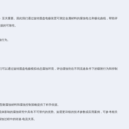
）至关重要。因此我们通过旋转圆盘电极装置可测定金属材料的腐蚀电位和极化曲线，帮助评
数据的可靠性。
蚀行为。
们可以通过旋转圆盘电极模拟动态腐蚀环境，评估缓蚀剂在不同流速条件下的吸附行为和抑制
型耐腐蚀材料和腐蚀控制策略提供了科学依据。
流体影响的腐蚀研究中具有不可替代的优势。如需更详细的技术参数或应用案例，可参考相关
腐蚀过程中的转速
-
电流关系。