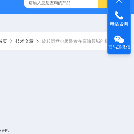
装置（中国代理）
MSR-RRDE旋转圆盘电极装置(RRDE)
美
电话咨询
首页
技术文章
旋转圆盘电极装置在腐蚀领域的研究
扫码加微信
学分析。